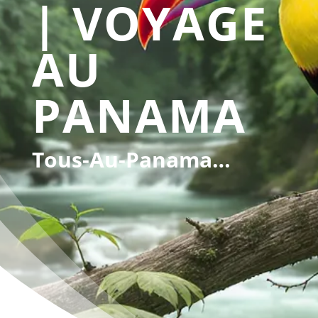
| VOYAGE
AU
PANAMA
Tous-Au-Panama…