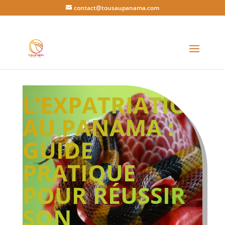
contact@tousaupanama.com
L’EXPATRIATION
AU PANAMA :
GUIDE
PRATIQUE
POUR RÉUSSIR
SON