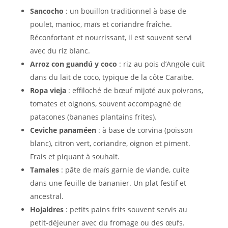
Sancocho
: un bouillon traditionnel à base de
poulet, manioc, maïs et coriandre fraîche.
Réconfortant et nourrissant, il est souvent servi
avec du riz blanc.
Arroz con guandú y coco
: riz au pois d’Angole cuit
dans du lait de coco, typique de la côte Caraïbe.
Ropa vieja
: effiloché de bœuf mijoté aux poivrons,
tomates et oignons, souvent accompagné de
patacones (bananes plantains frites).
Ceviche panaméen
: à base de corvina (poisson
blanc), citron vert, coriandre, oignon et piment.
Frais et piquant à souhait.
Tamales
: pâte de maïs garnie de viande, cuite
dans une feuille de bananier. Un plat festif et
ancestral.
Hojaldres
: petits pains frits souvent servis au
petit-déjeuner avec du fromage ou des œufs.