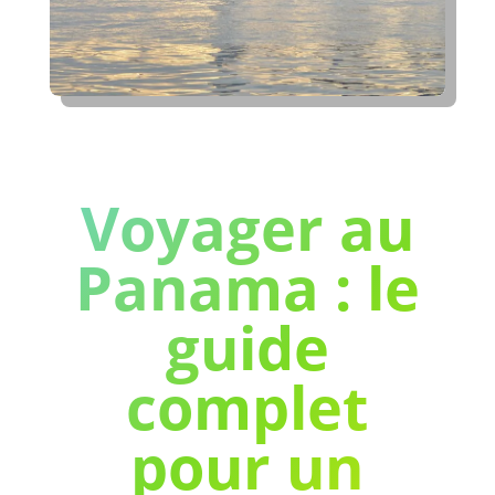
Voyager au
Panama : le
guide
complet
pour un