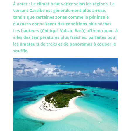
À noter :
Le climat peut varier selon les régions. Le
versant Caraïbe est généralement plus arrosé,
tandis que certaines zones comme la péninsule
d’Azuero connaissent des conditions plus sèches.
Les hauteurs (Chiriquí, Volcan Barú) offrent quant à
elles des températures plus fraîches, parfaites pour
les amateurs de treks et de panoramas à couper le
souffle.